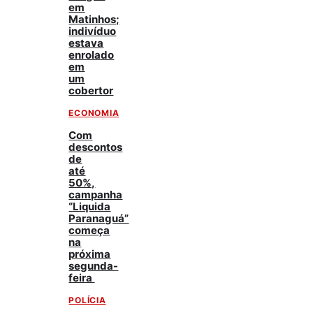
em
Matinhos;
indivíduo
estava
enrolado
em
um
cobertor
ECONOMIA
Com
descontos
de
até
50%,
campanha
“Liquida
Paranaguá”
começa
na
próxima
segunda-
feira
POLÍCIA