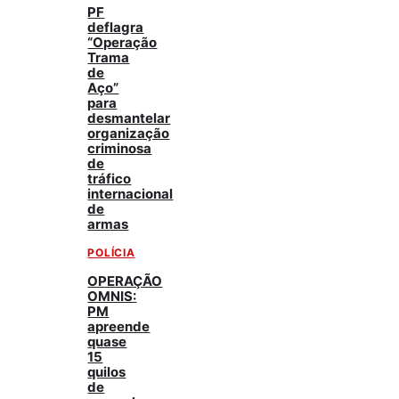
PF
deflagra
“Operação
Trama
de
Aço”
para
desmantelar
organização
criminosa
de
tráfico
internacional
de
armas
POLÍCIA
OPERAÇÃO
OMNIS:
PM
apreende
quase
15
quilos
de