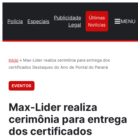
Publicidade
Últimas
os
Polícia
Especiais
MENU
Legal
Notícias
Início
»
Max-Lider realiza cerimônia para entrega dos
certificados Destaques do Ano de Pontal do Paraná
EVENTOS
Max-Lider realiza
cerimônia para entrega
dos certificados