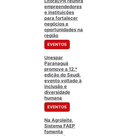
Litoral/PR reunirá
empreendedores
e instituições
para fortalecer
negócios e
oportunidades na
região
EVENTOS
Unespar
Paranaguá
promove a 12.ª
edição do Seudi,
evento voltado à
inclusão e
diversidade
humana
EVENTOS
Na Agroleite,
Sistema FAEP
fomenta