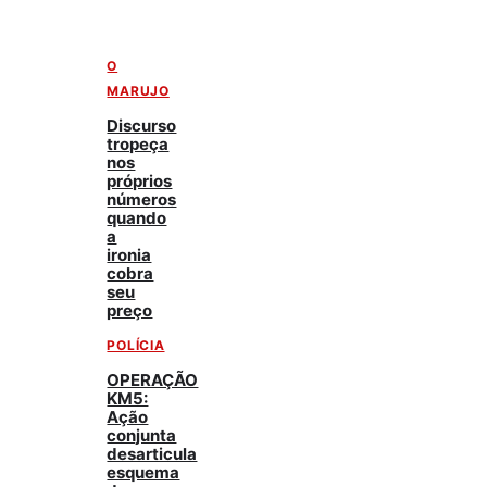
O
MARUJO
Discurso
tropeça
nos
próprios
números
quando
a
ironia
cobra
seu
preço
POLÍCIA
OPERAÇÃO
KM5:
Ação
conjunta
desarticula
esquema