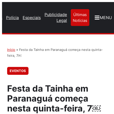
Publicidade
Últimas
os
Polícia
Especiais
MENU
Legal
Notícias
Início
»
Festa da Tainha em Paranaguá começa nesta quinta-
feira, 7￼
EVENTOS
Festa da Tainha em
Paranaguá começa
nesta quinta-feira, 7￼