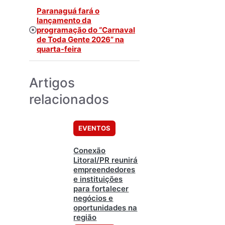
Paranaguá fará o
lançamento da
programação do “Carnaval
de Toda Gente 2026” na
quarta-feira
Artigos
relacionados
EVENTOS
Conexão
Litoral/PR reunirá
empreendedores
e instituições
para fortalecer
negócios e
oportunidades na
região