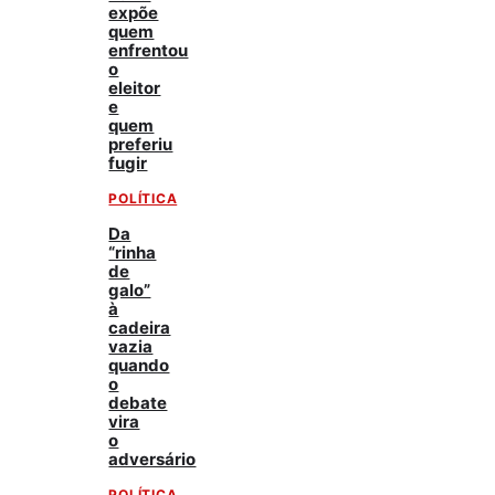
expõe
quem
enfrentou
o
eleitor
e
quem
preferiu
fugir
POLÍTICA
Da
“rinha
de
galo”
à
cadeira
vazia
quando
o
debate
vira
o
adversário
POLÍTICA