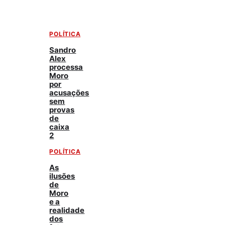
POLÍTICA
Sandro
Alex
processa
Moro
por
acusações
sem
provas
de
caixa
2
POLÍTICA
As
ilusões
de
Moro
e a
realidade
dos