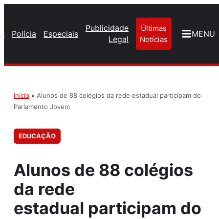
Publicidade
Últimas
os
Polícia
Especiais
MENU
Legal
Notícias
Início
»
Alunos de 88 colégios da rede estadual participam do
Parlamento Jovem
EDUCAÇÃO
Alunos de 88 colégios
da rede
estadual participam do