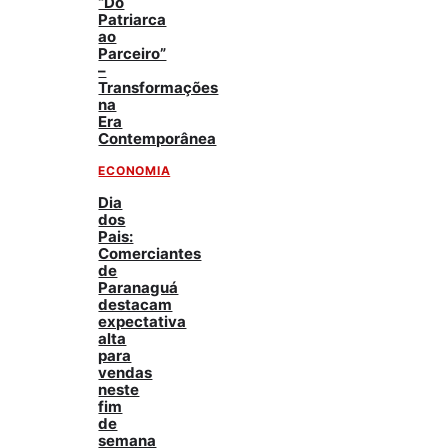
“Do
Patriarca
ao
Parceiro”
–
Transformações
na
Era
Contemporânea
ECONOMIA
Dia
dos
Pais:
Comerciantes
de
Paranaguá
destacam
expectativa
alta
para
vendas
neste
fim
de
semana