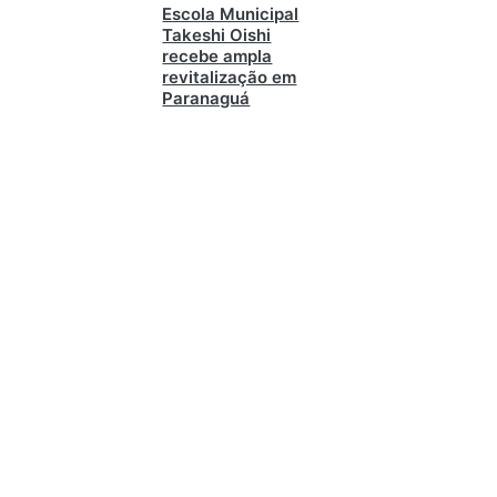
Escola Municipal
Takeshi Oishi
recebe ampla
revitalização em
Paranaguá