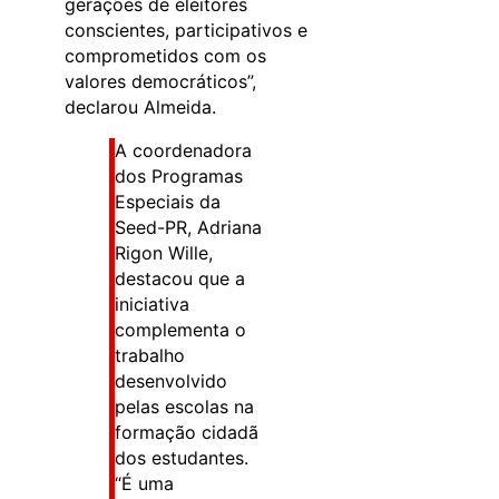
gerações de eleitores
conscientes, participativos e
comprometidos com os
valores democráticos”,
declarou Almeida.
A coordenadora
dos Programas
Especiais da
Seed-PR, Adriana
Rigon Wille,
destacou que a
iniciativa
complementa o
trabalho
desenvolvido
pelas escolas na
formação cidadã
dos estudantes.
“É uma