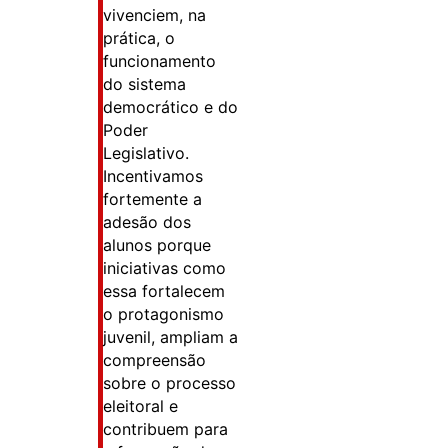
vivenciem, na
prática, o
funcionamento
do sistema
democrático e do
Poder
Legislativo.
Incentivamos
fortemente a
adesão dos
alunos porque
iniciativas como
essa fortalecem
o protagonismo
juvenil, ampliam a
compreensão
sobre o processo
eleitoral e
contribuem para