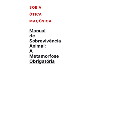
SOB A
ÓTICA
MAÇÔNICA
Manual
de
Sobrevivência
Animal:
A
Metamorfose
Obrigatória