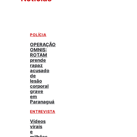
POLÍCIA
OPERAÇÃO
OMNIS:
ROTAM
prende
rapaz
acusado
de
lesão
corporal
grave
em
Paranaguá
ENTREVISTA
Vídeos
virais
e
milhões