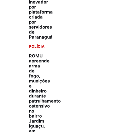
Inovador
por
plataforma
criada
por
servidores
de
Paranaguá
POLÍCIA
ROMU
apreende
arma
de
fogo,
munições
e
dinheiro
durante
patrulhamento
ostensivo
no
bairro
Jardim
Iguaçu,
em