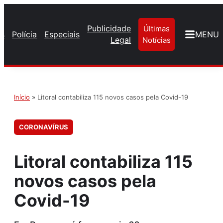
Publicidade
Últimas
os
Polícia
Especiais
MENU
Legal
Notícias
Início
»
Litoral‌ ‌contabiliza‌ ‌115‌ ‌novos‌ ‌casos‌ ‌pela‌ ‌Covid-19‌
CORONAVÍRUS
Litoral‌ ‌contabiliza‌ ‌115‌
‌novos‌ ‌casos‌ ‌pela‌
‌Covid-19‌