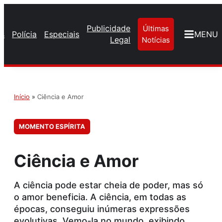
Publicidade
Últimas
os
Polícia
Especiais
MENU
Legal
Notícias
Início
»
Ciência e Amor
MOMENTO ESPÍRITA
Ciência e Amor
A ciência pode estar cheia de poder, mas só
o amor beneficia. A ciência, em todas as
épocas, conseguiu inúmeras expressões
evolutivas. Vemo-la no mundo, exibindo...