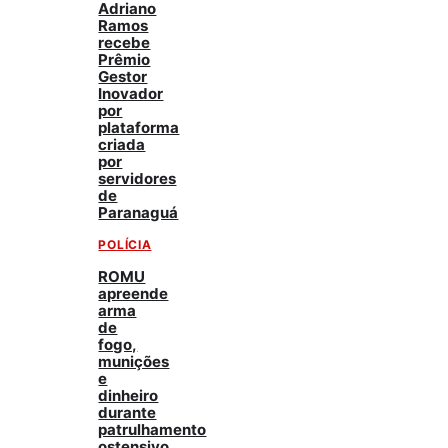
Adriano
Ramos
recebe
Prêmio
Gestor
Inovador
por
plataforma
criada
por
servidores
de
Paranaguá
POLÍCIA
ROMU
apreende
arma
de
fogo,
munições
e
dinheiro
durante
patrulhamento
ostensivo